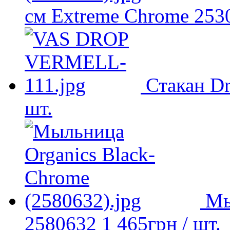
см Extreme Chrome 253
Стакан D
шт.
Мы
2580632
1 465
грн
/ шт.