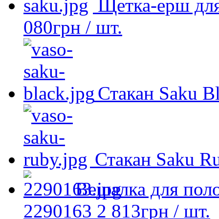
Щетка-ерш для
080
грн
/ шт.
Стакан Saku B
Стакан Saku R
Вешалка для пол
2290163
2 813
грн
/ шт.