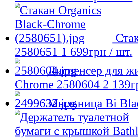
Стак
2580651
1 699
грн
/ шт.
Диспенсер для жи
Chrome 2580604
2 139
г
Мыльница Bi Bla