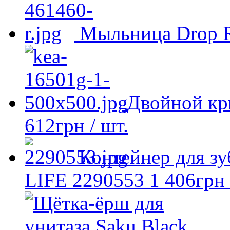
Мыльница Drop 
Двойной кр
612
грн
/ шт.
Контейнер для з
LIFE 2290553
1 406
грн