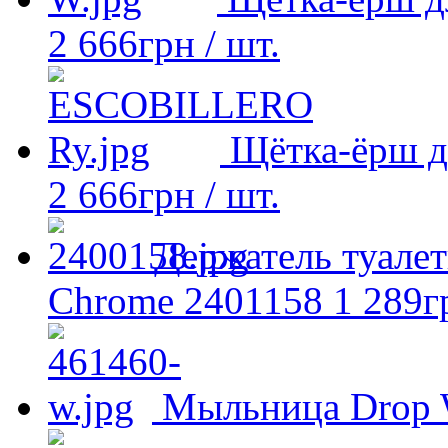
2 666
грн
/ шт.
Щётка-ёрш д
2 666
грн
/ шт.
Держатель туалет
Chrome 2401158
1 289
г
Мыльница Drop 