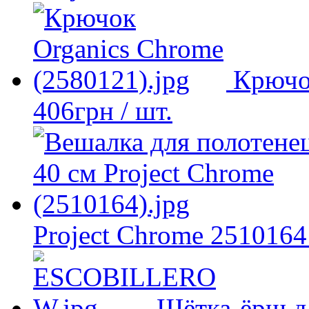
Крючо
406
грн
/ шт.
Project Chrome 2510164
Щётка-ёрш д