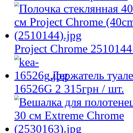
Project Chrome 2510144
Держатель туал
16526G
2 315
грн
/ шт.