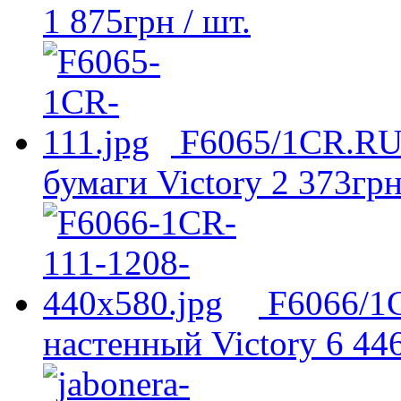
1 875
грн
/ шт.
F6065/1CR.RU 
бумаги Victory
2 373
гр
F6066/1
настенный Victory
6 44