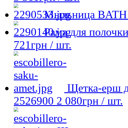
Мыльница BATH 
Рама для полочк
721
грн
/ шт.
Щетка-ерш д
2526900
2 080
грн
/ шт.