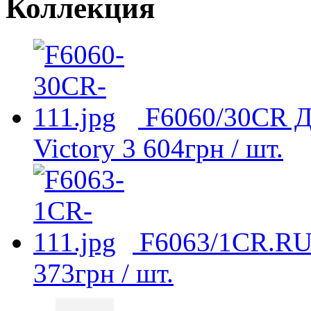
Коллекция
F6060/30CR Д
Victory
3 604
грн
/ шт.
F6063/1CR.RU 
373
грн
/ шт.