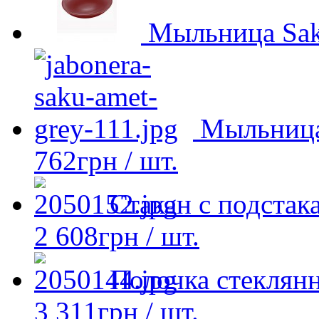
Мыльница Sak
Мыльница
762
грн
/ шт.
Стакан с подста
2 608
грн
/ шт.
Полочка стеклян
3 311
грн
/ шт.