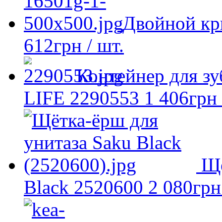
Двойной кр
612
грн
/ шт.
Контейнер для з
LIFE 2290553
1 406
грн
Ще
Black 2520600
2 080
грн