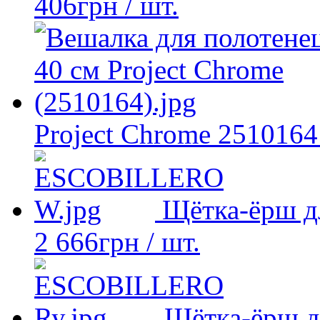
406
грн
/ шт.
Project Chrome 2510164
Щётка-ёрш д
2 666
грн
/ шт.
Щётка-ёрш д