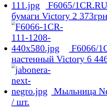
F6065/1CR.RU 
бумаги Victory
2 373
гр
F6066/1
настенный Victory
6 44
Мыльница Ne
/ шт.