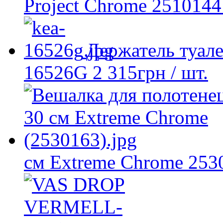
Project Chrome 2510144
Держатель туал
16526G
2 315
грн
/ шт.
см Extreme Chrome 253