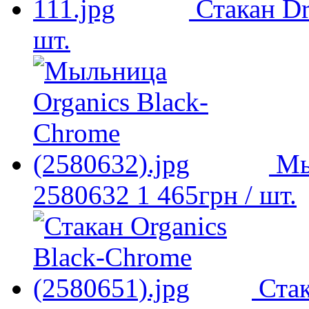
Стакан D
шт.
Мы
2580632
1 465
грн
/ шт.
Стак