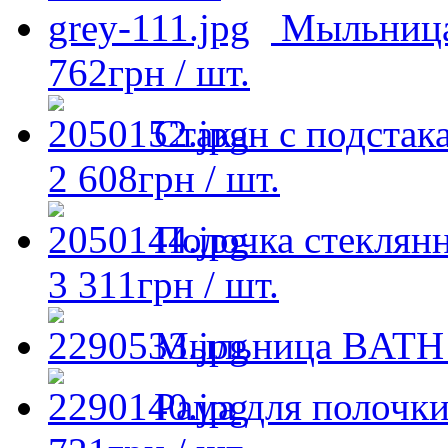
Мыльница
762
грн
/ шт.
Стакан с подста
2 608
грн
/ шт.
Полочка стеклян
3 311
грн
/ шт.
Мыльница BATH 
Рама для полочк