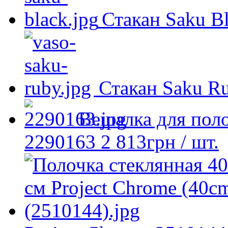
Стакан Saku B
Стакан Saku R
Вешалка для пол
2290163
2 813
грн
/ шт.