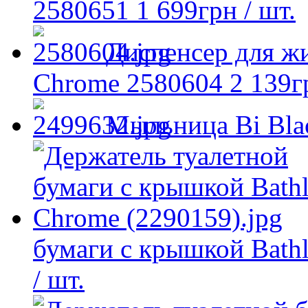
2580651
1 699
грн
/ шт.
Диспенсер для жи
Chrome 2580604
2 139
г
Мыльница Bi Bla
бумаги с крышкой Bathl
/ шт.