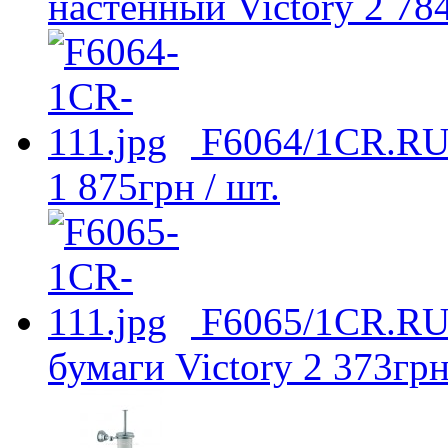
настенный Victory
2 78
F6064/1CR.RU 
1 875
грн
/ шт.
F6065/1CR.RU 
бумаги Victory
2 373
гр