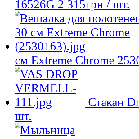
16526G
2 315
грн
/ шт.
см Extreme Chrome 253
Стакан D
шт.