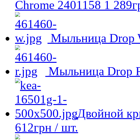
Chrome 2401158
1 289
г
Мыльница Drop 
Мыльница Drop 
Двойной кр
612
грн
/ шт.