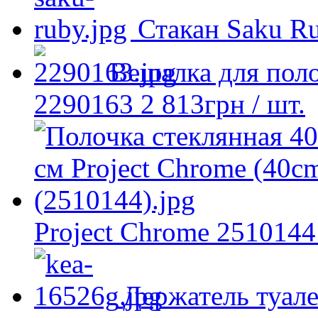
Стакан Saku R
Вешалка для пол
2290163
2 813
грн
/ шт.
Project Chrome 2510144
Держатель туал