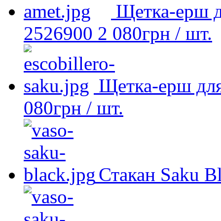
Щетка-ерш д
2526900
2 080
грн
/ шт.
Щетка-ерш для
080
грн
/ шт.
Стакан Saku B