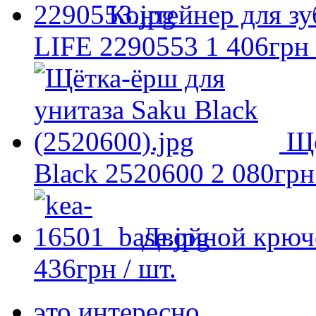
Контейнер для з
LIFE 2290553
1 406
грн
Ще
Black 2520600
2 080
грн
Двойной крюч
436
грн
/ шт.
это интересно