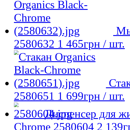
Мы
2580632
1 465
грн
/ шт.
Стак
2580651
1 699
грн
/ шт.
Диспенсер для жи
Chrome 2580604
2 139
г