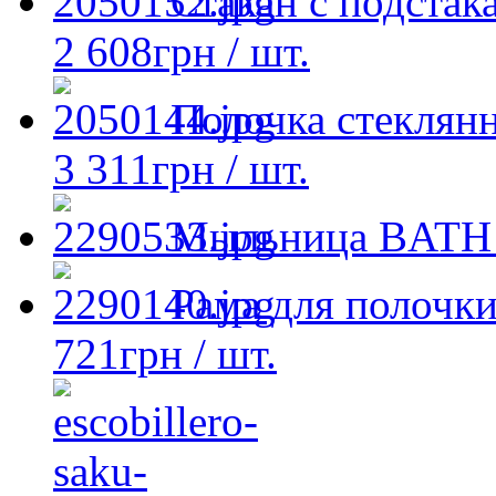
Стакан с подста
2 608
грн
/ шт.
Полочка стеклян
3 311
грн
/ шт.
Мыльница BATH 
Рама для полочк
721
грн
/ шт.