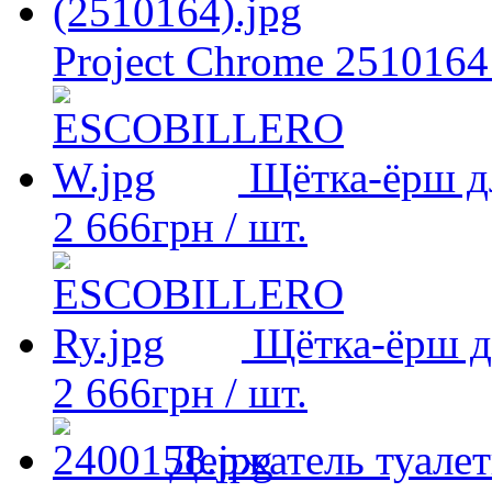
Project Chrome 2510164
Щётка-ёрш д
2 666
грн
/ шт.
Щётка-ёрш д
2 666
грн
/ шт.
Держатель туалет