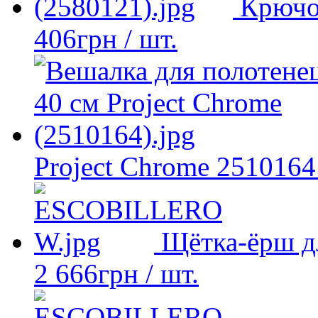
Крючо
406
грн
/ шт.
Project Chrome 2510164
Щётка-ёрш д
2 666
грн
/ шт.