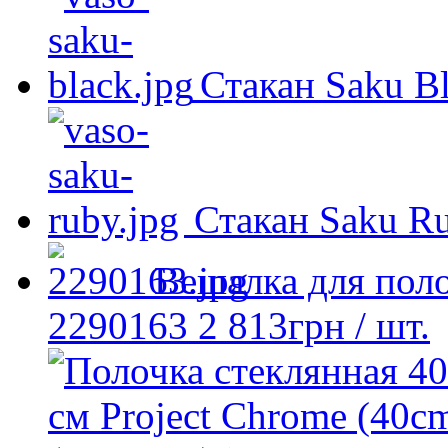
Стакан Saku B
Стакан Saku R
Вешалка для пол
2290163
2 813
грн
/ шт.