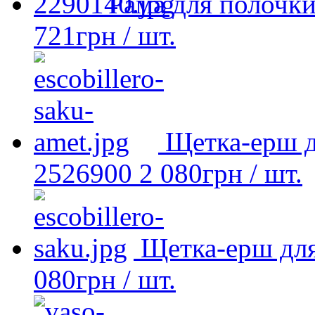
Рама для полочк
721
грн
/ шт.
Щетка-ерш д
2526900
2 080
грн
/ шт.
Щетка-ерш для
080
грн
/ шт.