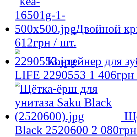
Двойной кр
612
грн
/ шт.
Контейнер для з
LIFE 2290553
1 406
грн
Ще
Black 2520600
2 080
грн