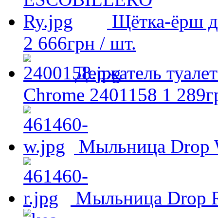
Щётка-ёрш д
2 666
грн
/ шт.
Держатель туалет
Chrome 2401158
1 289
г
Мыльница Drop 
Мыльница Drop 