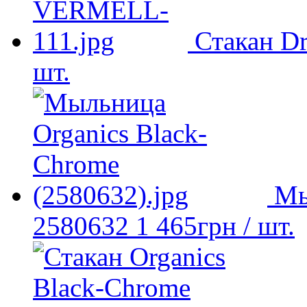
Стакан D
шт.
Мы
2580632
1 465
грн
/ шт.