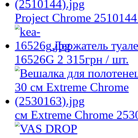
Project Chrome 2510144
Держатель туал
16526G
2 315
грн
/ шт.
см Extreme Chrome 253