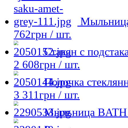
Мыльница
762
грн
/ шт.
Стакан с подста
2 608
грн
/ шт.
Полочка стеклян
3 311
грн
/ шт.
Мыльница BATH 