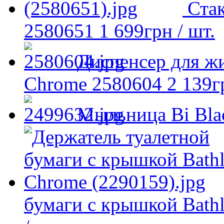
Стак
2580651
1 699
грн
/ шт.
Диспенсер для жи
Chrome 2580604
2 139
г
Мыльница Bi Bla
бумаги с крышкой Bathl