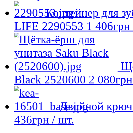
Контейнер для з
LIFE 2290553
1 406
грн
Ще
Black 2520600
2 080
грн
Двойной крюч
436
грн
/ шт.