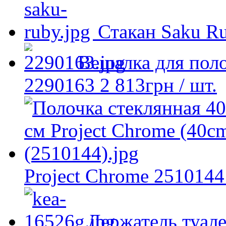
Стакан Saku R
Вешалка для пол
2290163
2 813
грн
/ шт.
Project Chrome 2510144
Держатель туал