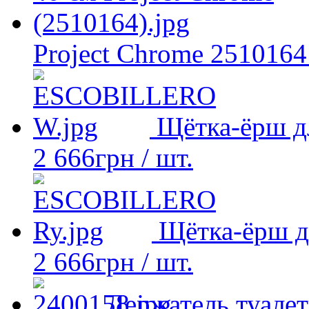
Project Chrome 2510164
Щётка-ёрш д
2 666
грн
/ шт.
Щётка-ёрш д
2 666
грн
/ шт.
Держатель туалет