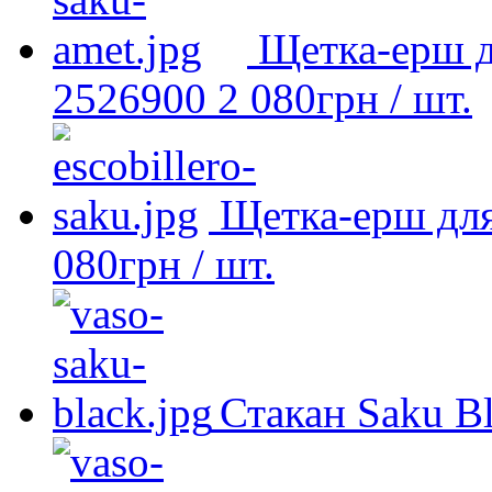
Щетка-ерш д
2526900
2 080
грн
/ шт.
Щетка-ерш для
080
грн
/ шт.
Стакан Saku B