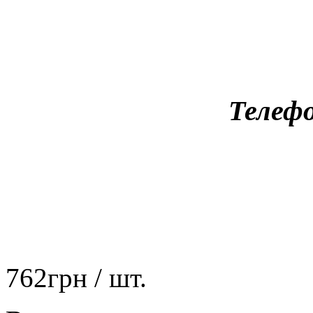
Телефо
762
грн
/ шт.