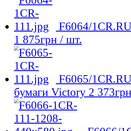
F6064/1CR.RU 
1 875
грн
/ шт.
F6065/1CR.RU 
бумаги Victory
2 373
гр