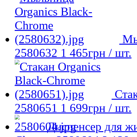
Мы
2580632
1 465
грн
/ шт.
Стак
2580651
1 699
грн
/ шт.
Диспенсер для жи