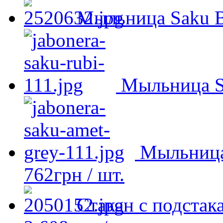
Мыльница Saku B
Мыльница S
Мыльница
762
грн
/ шт.
Стакан с подста