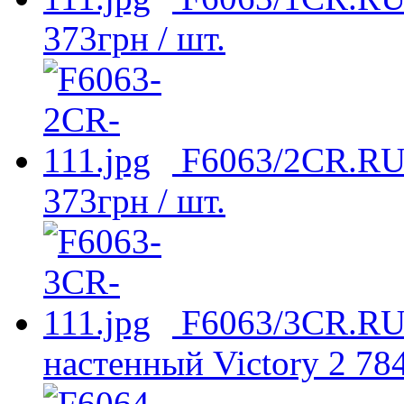
373
грн
/ шт.
F6063/2CR.RU 
373
грн
/ шт.
F6063/3CR.RU
настенный Victory
2 78