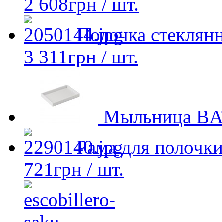
2 608
грн
/ шт.
Полочка стеклян
3 311
грн
/ шт.
Мыльница BA
Рама для полочк
721
грн
/ шт.