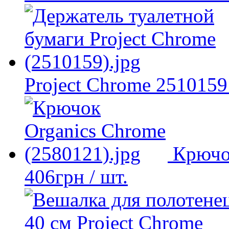
Project Chrome 2510159
Крючо
406
грн
/ шт.