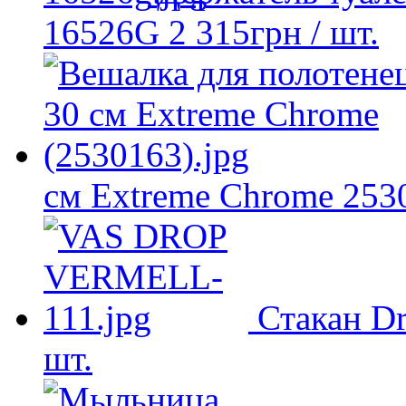
16526G
2 315
грн
/ шт.
см Extreme Chrome 253
Стакан D
шт.