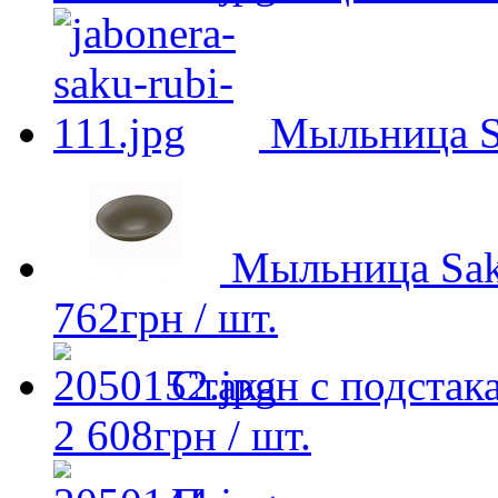
Мыльница S
Мыльница Sak
762
грн
/ шт.
Стакан с подста
2 608
грн
/ шт.