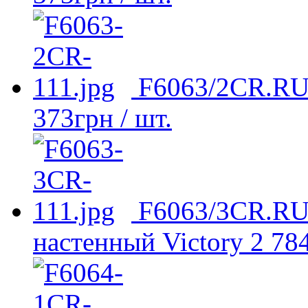
F6063/2CR.RU 
373
грн
/ шт.
F6063/3CR.RU
настенный Victory
2 78