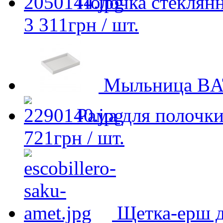
Полочка стеклян
3 311
грн
/ шт.
Мыльница BA
Рама для полочк
721
грн
/ шт.
Щетка-ерш д