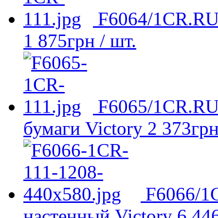
F6064/1CR.RU 
1 875
грн
/ шт.
F6065/1CR.RU 
бумаги Victory
2 373
гр
F6066/1
настенный Victory
6 44