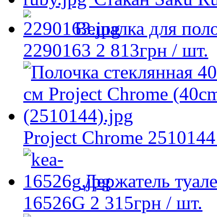
Вешалка для пол
2290163
2 813
грн
/ шт.
Project Chrome 2510144
Держатель туал
16526G
2 315
грн
/ шт.