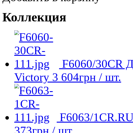
Коллекция
F6060/30CR Д
Victory
3 604
грн
/ шт.
F6063/1CR.RU 
373
грн
/ шт.