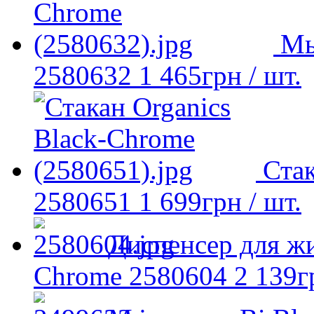
Мы
2580632
1 465
грн
/ шт.
Стак
2580651
1 699
грн
/ шт.
Диспенсер для жи
Chrome 2580604
2 139
г