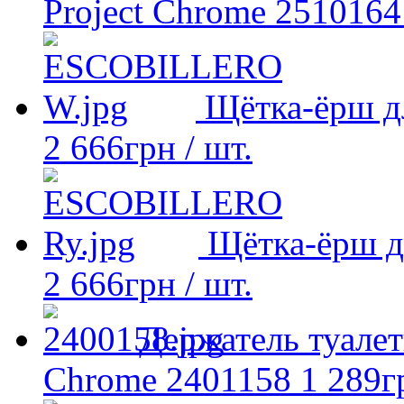
Project Chrome 2510164
Щётка-ёрш д
2 666
грн
/ шт.
Щётка-ёрш д
2 666
грн
/ шт.
Держатель туалет
Chrome 2401158
1 289
г