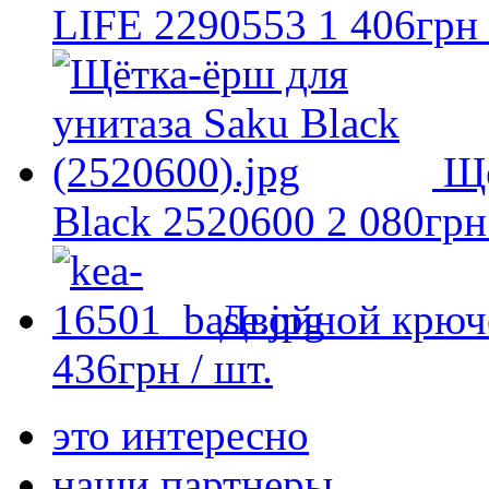
LIFE 2290553
1 406
грн
Ще
Black 2520600
2 080
грн
Двойной крюч
436
грн
/ шт.
это интересно
наши партнеры