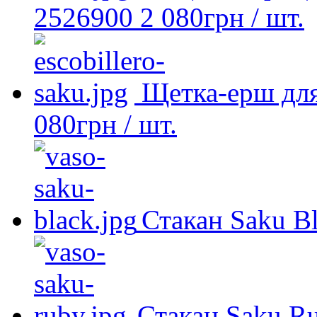
2526900
2 080
грн
/ шт.
Щетка-ерш для
080
грн
/ шт.
Стакан Saku B
Стакан Saku R