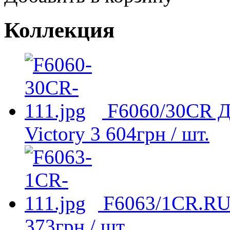
Коллекция
F6060/30CR Д
Victory
3 604
грн
/ шт.
F6063/1CR.RU 
373
грн
/ шт.