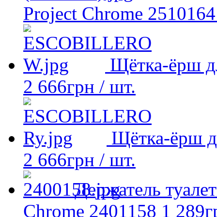
Project Chrome 2510164
Щётка-ёрш д
2 666
грн
/ шт.
Щётка-ёрш д
2 666
грн
/ шт.
Держатель туалет
Chrome 2401158
1 289
г