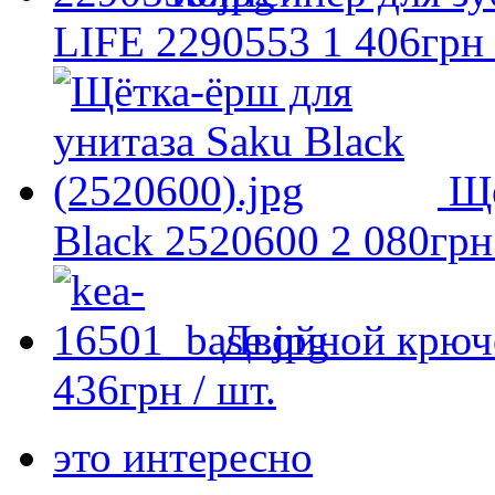
LIFE 2290553
1 406
грн
Ще
Black 2520600
2 080
грн
Двойной крюч
436
грн
/ шт.
это интересно