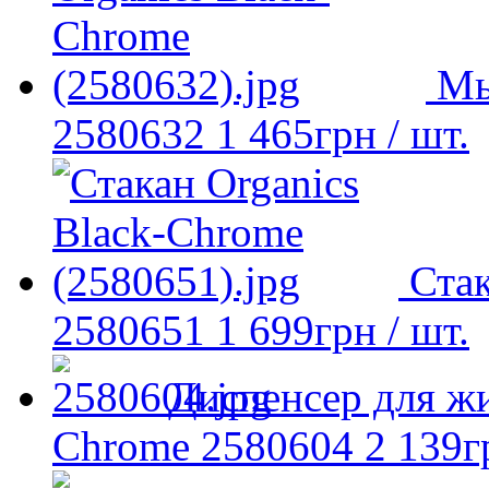
Мы
2580632
1 465
грн
/ шт.
Стак
2580651
1 699
грн
/ шт.
Диспенсер для жи
Chrome 2580604
2 139
г