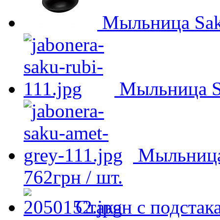
Мыльница Sak
Мыльница S
Мыльница
762
грн
/ шт.
Стакан с подста