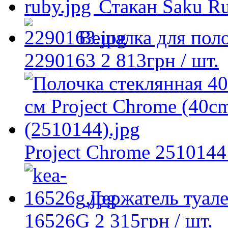
Стакан Saku R
Вешалка для пол
2290163
2 813
грн
/ шт.
Project Chrome 2510144
Держатель туал
16526G
2 315
грн
/ шт.