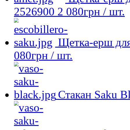
2526900
2 080
грн
/ шт.
Щетка-ерш для
080
грн
/ шт.
Стакан Saku B