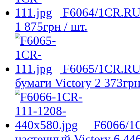
F6064/1CR.RU 
1 875
грн
/ шт.
F6065/1CR.RU 
бумаги Victory
2 373
гр
F6066/1
настенный Victory
6 44