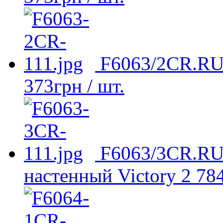
F6063/2CR.RU 
373
грн
/ шт.
F6063/3CR.RU
настенный Victory
2 78