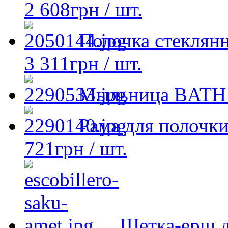
2 608
грн
/ шт.
Полочка стеклян
3 311
грн
/ шт.
Мыльница BATH 
Рама для полочк
721
грн
/ шт.
Щетка-ерш д