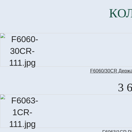
КО
F6060/30CR Держат
3 