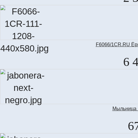
F6066/1CR.RU Ёрш
6 
Мыльница N
6