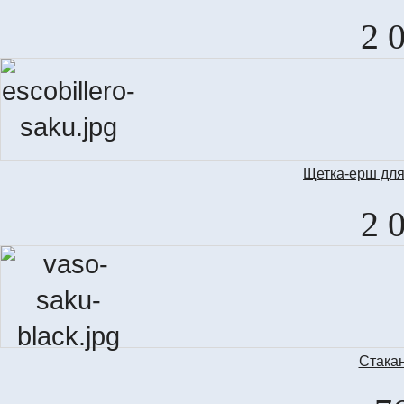
2 
Щетка-ерш для
2 
Стакан