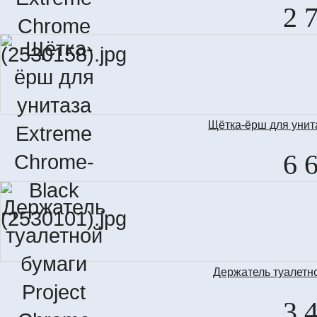
2 
Щётка-ёрш для унит
6 
Держатель туалетно
3 