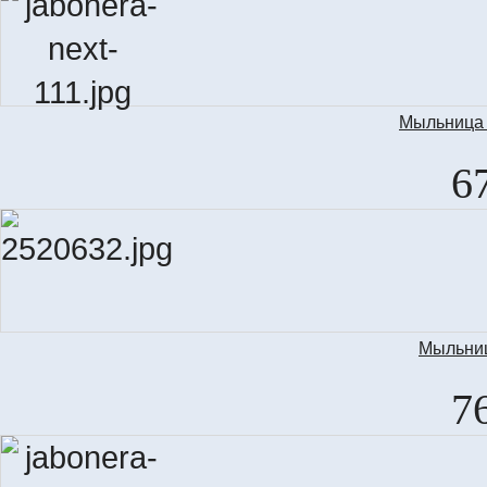
Мыльница N
6
Мыльниц
7