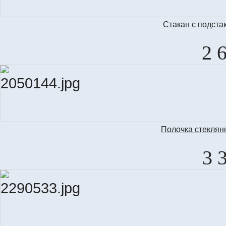
Стакан с подст
2 
Полочка стекля
3 