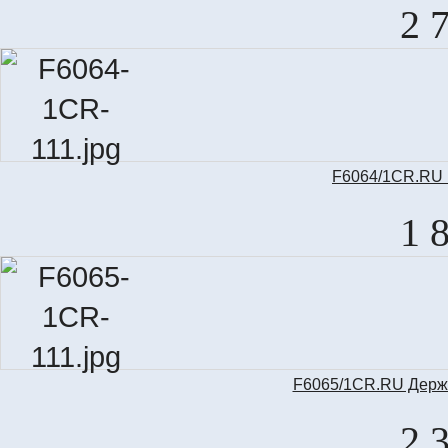
2 
F6064/1CR.RU К
1 
F6065/1CR.RU Держат
2 