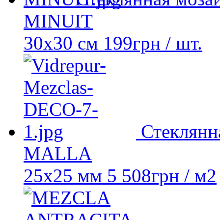
MINUIT
30x30 см
199
грн
/ шт.
Стеклянн
MALLA
25х25 мм
5 508
грн
/ м2