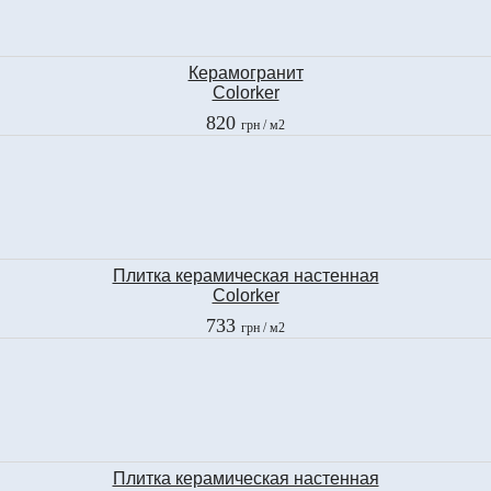
Керамогранит
Colorker
COSMOS TAUPE
820
грн
/ м2
30,7x30,7 см
Плитка керамическая настенная
Colorker
COSMOS TAUPE
733
грн
/ м2
25х40 см
Плитка керамическая настенная