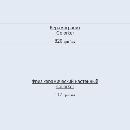
Керамогранит
Colorker
COSMOS COUNTRY
820
грн
/ м2
30,7х30,7 см
Фриз керамический настенный
Colorker
COSMOS BONE
117
грн
/ шт.
2х25 см