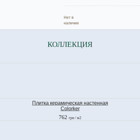
Нет в
наличии
КОЛЛЕКЦИЯ
Плитка керамическая настенная
Colorker
COSMOS TAUPE LINE
762
грн
/ м2
25х40 см