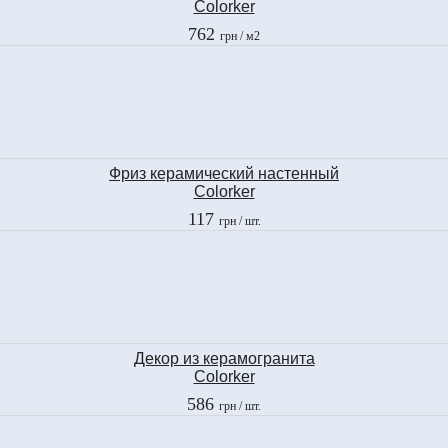
Colorker
COSMOS BONE LINE
762
грн
/ м2
25х40 см
Фриз керамический настенный
Colorker
COSMOS TAUPE
117
грн
/ шт.
2х25 см
Декор из керамогранита
Colorker
Auris COSMOS COUNTRY BONE
586
грн
/ шт.
31х31 см