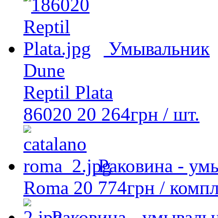
Умывальник
Dune
Reptil Plata
86020
20 264
грн
/ шт.
Раковина - ум
Roma
20 774
грн
/ комп
Раковина - умывальн