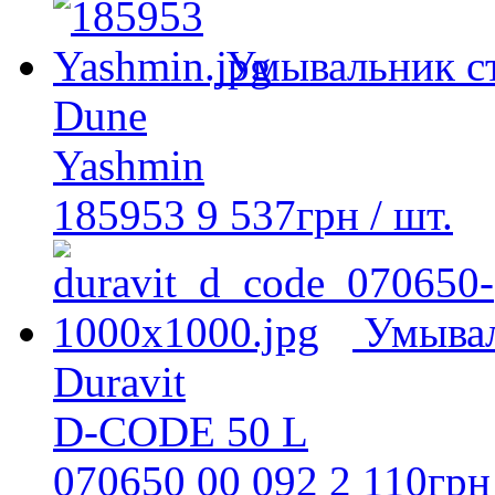
Умывальник с
Dune
Yashmin
185953
9 537
грн
/ шт.
Умывал
Duravit
D-CODE 50 L
070650 00 092
2 110
грн