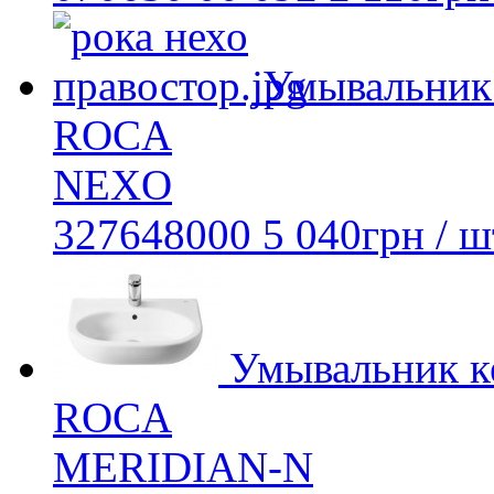
Умывальник
ROCA
NEXO
327648000
5 040
грн
/ ш
Умывальник к
ROCA
MERIDIAN-N