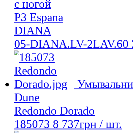
с ногой
P3 Espana
DIANA
05-DIANA.LV-2LAV.60
Умывальни
Dune
Redondo Dorado
185073
8 737
грн
/ шт.