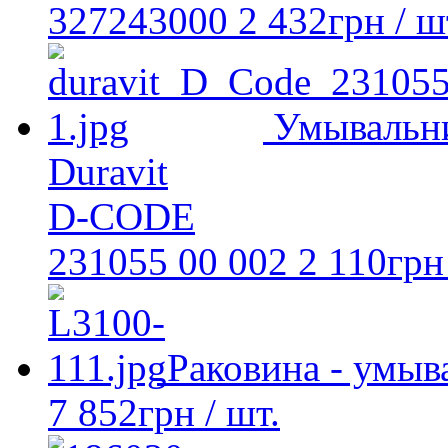
327243000
2 432
грн
/ ш
Умывальн
Duravit
D-CODE
231055 00 002
2 110
грн
Раковина - умыв
7 852
грн
/ шт.