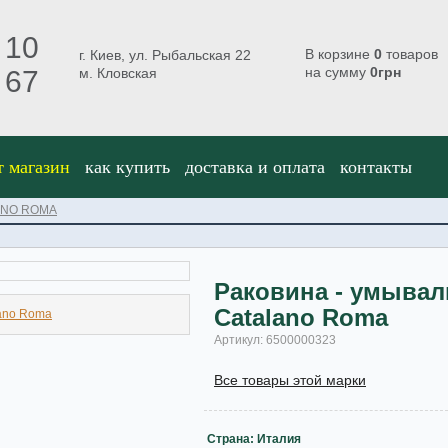
 10
В корзине
0
товаров
г. Киев, ул. Рыбальская 22
на сумму
0
грн
 67
м. Кловская
т магазин
как купить
доставка и оплата
контакты
ANO ROMA
Раковина - умывал
Catalano Roma
Артикул: 6500000323
Все товары этой марки
Страна: Италия