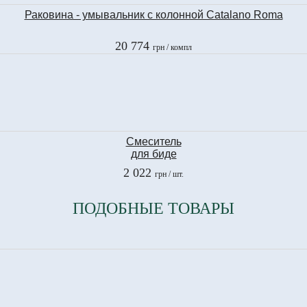
Раковина - умывальник с колонной Catalano Roma
20 774
грн
/ компл
Смеситель
для биде
Ramon Soler
2 022
грн
/ шт.
YPSILON
6603
ПОДОБНЫЕ ТОВАРЫ