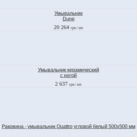
Умывальник
Dune
Reptil Plata
20 264
грн
/ шт.
86020
Умывальник керамический
с ногой
P3 Espana
2 637
грн
/ шт.
DIANA
05-DIANA.LV-2LAV.60
Раковина - умывальник Quattro угловой белый 500х500 мм