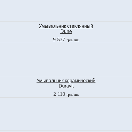
Умывальник стеклянный
Dune
Yashmin
9 537
грн
/ шт.
185953
Умывальник керамический
Duravit
D-CODE 50 L
2 110
грн
/ шт.
070650 00 092