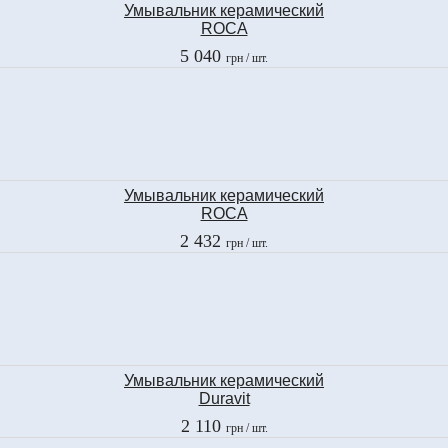
Умывальник керамический
ROCA
NEXO
5 040
грн
/ шт.
327648000
Умывальник керамический
ROCA
MERIDIAN-N
2 432
грн
/ шт.
327243000
Умывальник керамический
Duravit
D-CODE
2 110
грн
/ шт.
231055 00 002