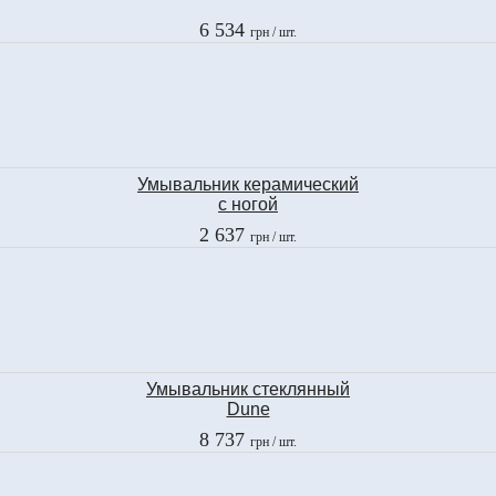
6 534
грн
/ шт.
Умывальник керамический
с ногой
P3 Espana
2 637
грн
/ шт.
DIANA
05-DIANA.LV-2LAV.60
Умывальник стеклянный
Dune
Redondo Dorado
8 737
грн
/ шт.
185073