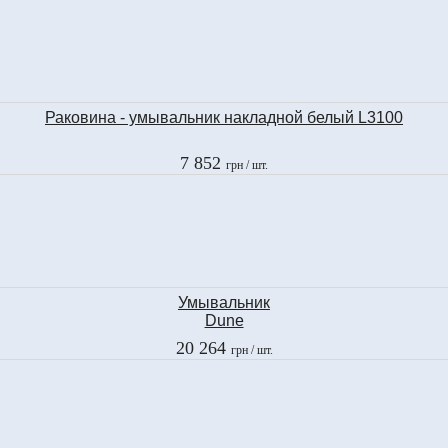
Раковина - умывальник накладной белый L3100
7 852
грн
/ шт.
Умывальник
Dune
Reptil Plata
20 264
грн
/ шт.
86020