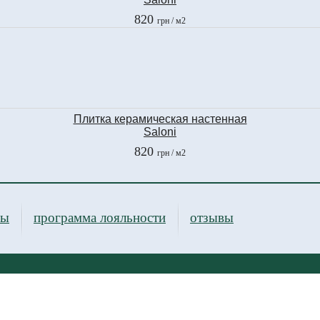
MOS.JAZZ TORTOLA
820
грн
/ м2
20х40 см
Плитка керамическая настенная
Saloni
MOS.JAZZ GRIS
820
грн
/ м2
20х40 см
ры
программа лояльности
отзывы