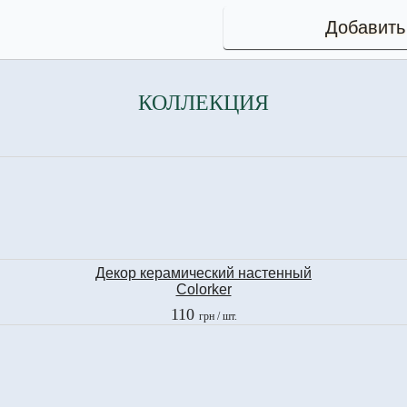
Добавить
КОЛЛЕКЦИЯ
Декор керамический настенный
Colorker
DEC. FLOR DECKO MORA
110
грн
/ шт.
25x40 см