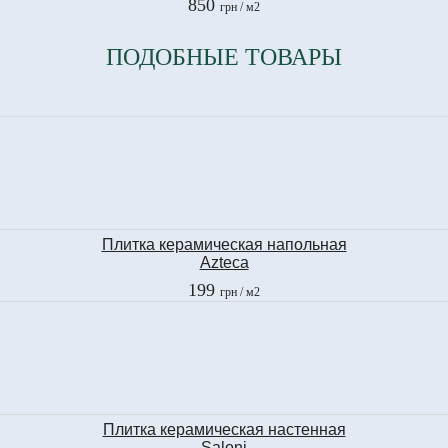
850
грн
/ м2
25x40 см
ПОДОБНЫЕ ТОВАРЫ
Плитка керамическая напольная
Azteca
MILLENIUM G41
199
грн
/ м2
CHOCOLAT
41x41 см
Плитка керамическая настенная
Saloni