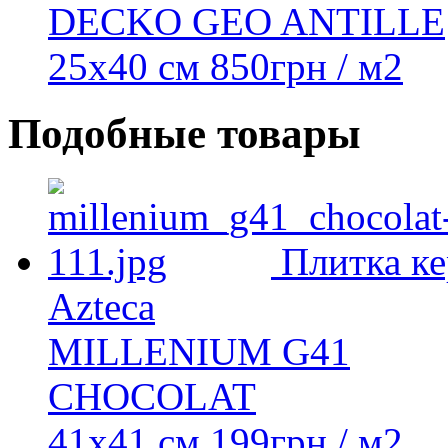
DECKO GEO ANTILLE
25x40 см
850
грн
/ м2
Подобные товары
Плитка ке
Azteca
MILLENIUM G41
CHOCOLAT
41x41 см
199
грн
/ м2