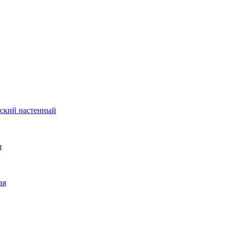
еский настенный
я
ая