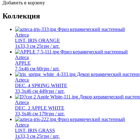
Добавить в корзину
Коллекция
Фриз керамический настенный
Azteca
LIST. IRIS ORANGE
1x33,3 см
25
грн
/ шт.
Фриз керамический настенный
Azteca
APPLE
7,5x46 cм
60
грн
/ шт.
Декор керамический настен
Azteca
DEC. 4 SPRING WHITE
33,3x46 см
449
грн
/ шт.
Декор керамический насте
Azteca
DEC. 2 APPLE WHITE
33,3x46 см
179
грн
/ шт.
Фриз керамический настенный
Azteca
LIST. IRIS GRASS
1x33,3 см
25
грн
/ шт.