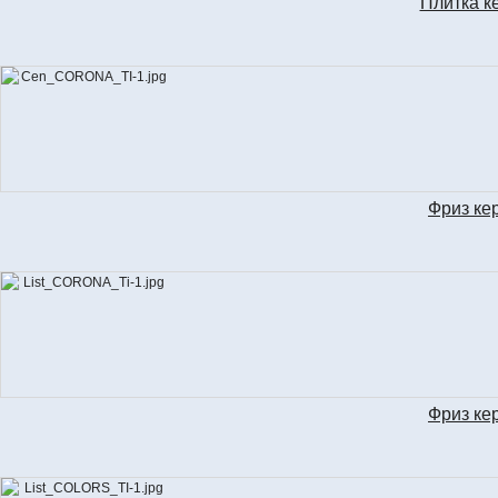
Плитка к
Фриз ке
CEN
Фриз ке
LIS