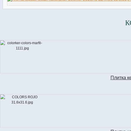
К
Плитка к
C