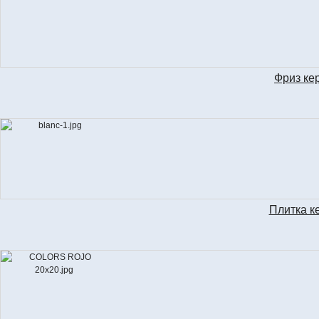
Фриз ке
LIS
Плитка к
C