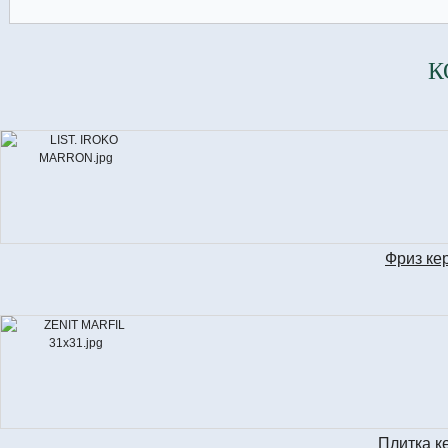
К
Фриз ке
LIS
Плитка к