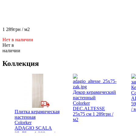
1 289
грн
/ м2
Нет в наличии
Нет в
наличии
Коллекция
К
Декор керамический
Co
настенный
A
Colorker
59
DEC.ALTESSE
/ 
Плитка керамическая
25х75 см
1 289
грн
/
настенная
м2
Colorker
ADAGIO SCALA
25х75 см
1 289
грн
/