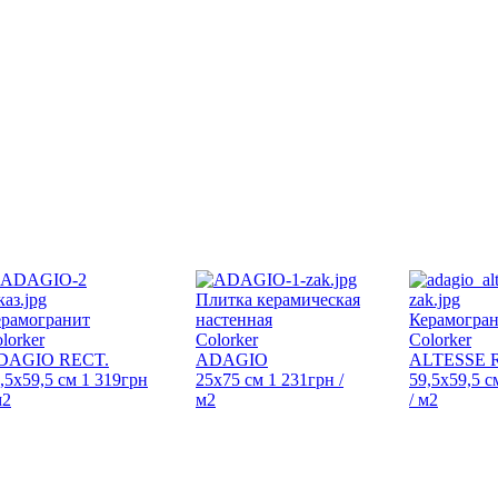
Плитка керамическая
ерамогранит
настенная
Керамогра
lorker
Colorker
Colorker
DAGIO RECT.
ADAGIO
ALTESSE 
,5x59,5 см
1 319
грн
25х75 см
1 231
грн
/
59,5x59,5 с
м2
м2
/ м2