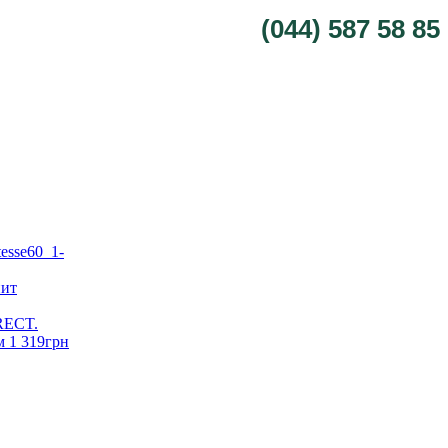
(044) 587 58 85
нит
RECT.
м
1 319
грн