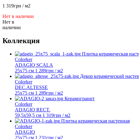
1 319
грн
/ м2
Нет в наличии
Нет в
наличии
Коллекция
Плитка керамическая наст
Colorker
ADAGIO SCALA
25х75 см
1 289
грн
/ м2
Декор керамический насте
Colorker
DEC.ALTESSE
25х75 см
1 289
грн
/ м2
Керамогранит
Colorker
ADAGIO RECT.
59,5x59,5 см
1 319
грн
/ м2
Плитка керамическая настенная
Colorker
ADAGIO
25х75 см
1 231
грн
/ м2