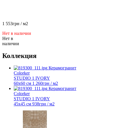
1 553
грн
/ м2
Нет в наличии
Нет в
наличии
Коллекция
Керамогранит
Colorker
STUDIO 1 IVORY
60х60 см
1 260
грн
/ м2
Керамогранит
Colorker
STUDIO 1 IVORY
45х45 см
938
грн
/ м2