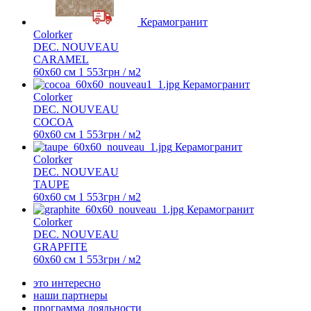
Керамогранит
Colorker
DEC. NOUVEAU
CARAMEL
60x60 см
1 553
грн
/ м2
Керамогранит
Colorker
DEC. NOUVEAU
COCOA
60x60 см
1 553
грн
/ м2
Керамогранит
Colorker
DEC. NOUVEAU
TAUPE
60x60 см
1 553
грн
/ м2
Керамогранит
Colorker
DEC. NOUVEAU
GRAPFITE
60x60 см
1 553
грн
/ м2
это интересно
наши партнеры
программа лояльности