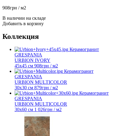
908
грн
/ м2
В наличии на складе
Добавить в корзину
Коллекция
Керамогранит
GRESPANIA
URBION IVORY
45х45 см
908
грн
/ м2
Керамогранит
GRESPANIA
URBION MULTICOLOR
30х30 см
879
грн
/ м2
Керамогранит
GRESPANIA
URBION MULTICOLOR
30х60 см
1 026
грн
/ м2