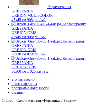
Керамогранит
GRESPANIA
URBION MULTICOLOR
45х45 см
908
грн
/ м2
Керамогранит
GRESPANIA
URBION GRIS
45х45 см
908
грн
/ м2
Керамогранит
GRESPANIA
URBION GRIS
30х30 см
879
грн
/ м2
Керамогранит
GRESPANIA
URBION GRIS
30х60 см
1 026
грн
/ м2
это интересно
наши партнеры
программа лояльности
отзывы
© 2026 - Салон-магазин «Керамика в Башне»