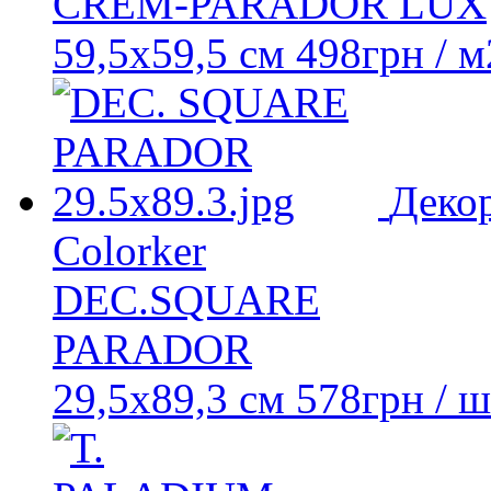
CREM-PARADOR LUX
59,5x59,5 см
498
грн
/ м
Деко
Colorker
DEC.SQUARE
PARADOR
29,5x89,3 см
578
грн
/ ш