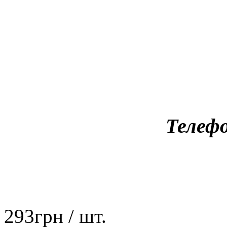
Телефо
293
грн
/ шт.