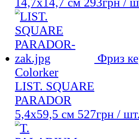
14,7x14,7 см
293
грн
/ ш
Фриз к
Colorker
LIST. SQUARE
PARADOR
5,4x59,5 см
527
грн
/ шт