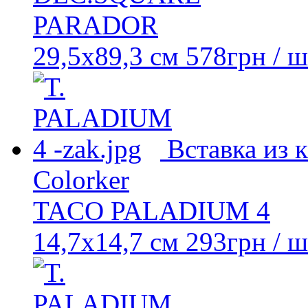
PARADOR
29,5x89,3 см
578
грн
/ ш
Вставка из 
Colorker
TACO PALADIUM 4
14,7x14,7 см
293
грн
/ ш