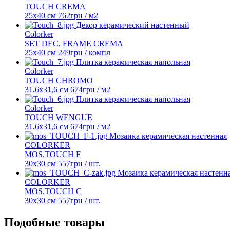
TOUCH CREMA
25x40 см
762
грн
/ м2
Декор керамический настенный
Colorker
SET DEC. FRAME CREMA
25x40 см
249
грн
/ компл
Плитка керамическая напольная
Colorker
TOUCH CHROMO
31,6x31,6 см
674
грн
/ м2
Плитка керамическая напольная
Colorker
TOUCH WENGUE
31,6x31,6 см
674
грн
/ м2
Мозаика керамическая настенная
COLORKER
MOS.TOUCH F
30х30 см
557
грн
/ шт.
Мозаика керамическая настенн
COLORKER
MOS.TOUCH C
30х30 см
557
грн
/ шт.
Подобные товары