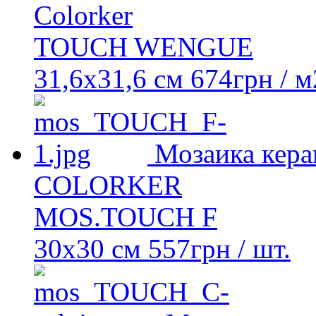
Colorker
TOUCH WENGUE
31,6x31,6 см
674
грн
/ м
Мозаика кера
COLORKER
MOS.TOUCH F
30х30 см
557
грн
/ шт.