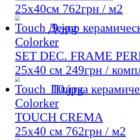
25x40cм
762
грн
/ м2
Декор керамичес
Colorker
SET DEC. FRAME PE
25x40 см
249
грн
/ комп
Плитка керамиче
Colorker
TOUCH CREMA
25x40 см
762
грн
/ м2