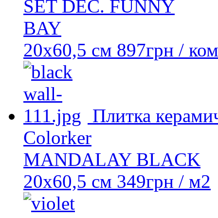
SET DEC. FUNNY
BAY
20x60,5 см
897
грн
/ ко
Плитка керамич
Colorker
MANDALAY BLACK
20х60,5 см
349
грн
/ м2