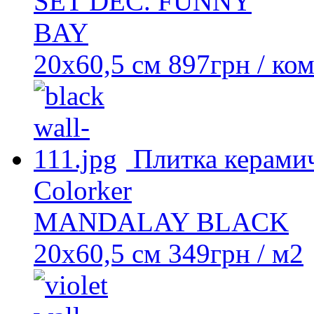
SET DEC. FUNNY
BAY
20x60,5 см
897
грн
/ ко
Плитка керамич
Colorker
MANDALAY BLACK
20х60,5 см
349
грн
/ м2