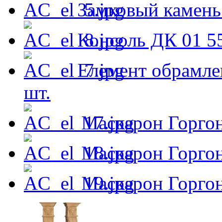
Замковый камен
Консоль ДК 01
5
Елемент обрамле
шт.
Маскарон Горго
Маскарон Горго
Маскарон Горго