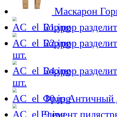
Маскарон Гор
Бордюр раздели
Бордюр разделит
шт.
Бордюр раздели
шт.
Фриз Античный
Елемент пилястр