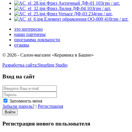
Фриз Античный ДФ-01
103
грн
/ шт.
Фриз Лилия ДФ-04
103
грн
/ шт.
Фриз Versace ДФ-03
234
грн
/ шт.
Елемент обрамления ОО-009
410
грн
/ шт.
это интересно
наши партнеры
программа лояльности
отзывы
© 2026 - Салон-магазин «Керамика в Башне»
Разработка сайта:
Stearling Studio
Вход на сайт
Запомнить меня
Забыли пароль?
|
Регистрация
Регистрация нового пользователя