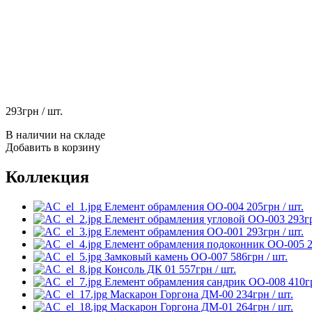
293
грн
/ шт.
В наличии на складе
Добавить в корзину
Коллекция
Елемент обрамления ОО-004
205
грн
/ шт.
Елемент обрамления угловой ОО-003
293
г
Елемент обрамления ОО-001
293
грн
/ шт.
Елемент обрамления подоконник ОО-005
Замковый камень ОО-007
586
грн
/ шт.
Консоль ДК 01
557
грн
/ шт.
Елемент обрамления сандрик ОО-008
410
г
Маскарон Горгона ДМ-00
234
грн
/ шт.
Маскарон Горгона ДМ-01
264
грн
/ шт.