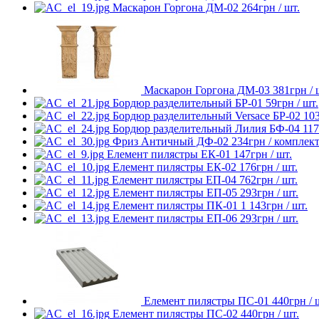
Маскарон Горгона ДМ-02
264
грн
/ шт.
Маскарон Горгона ДМ-03
381
грн
/ 
Бордюр разделительный БР-01
59
грн
/ шт.
Бордюр разделительный Versace БР-02
10
Бордюр разделительный Лилия БФ-04
117
Фриз Античный ДФ-02
234
грн
/ комплек
Елемент пилястры ЕК-01
147
грн
/ шт.
Елемент пилястры ЕК-02
176
грн
/ шт.
Елемент пилястры ЕП-04
762
грн
/ шт.
Елемент пилястры ЕП-05
293
грн
/ шт.
Елемент пилястры ПК-01
1 143
грн
/ шт.
Елемент пилястры ЕП-06
293
грн
/ шт.
Елемент пилястры ПС-01
440
грн
/ 
Елемент пилястры ПС-02
440
грн
/ шт.