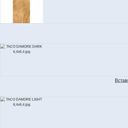
D
Встав