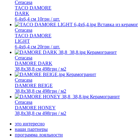
Ceracasa
TACO DAMORE
DARK
6,4x6,4 см
10
грн
/ шт.
Вставка из керамо
Ceracasa
TACO DAMORE
LIGHT
6,4x6,4 см
20
грн
/ шт.
Керамогранит
Ceracasa
DAMORE DARK
38,8x38,8 см
498
грн
/ м2
Керамогранит
Ceracasa
DAMORE BEIGE
38,8х38,8 см
498
грн
/ м2
Керамогранит
Ceracasa
DAMORE HONEY
38,8x38,8 см
498
грн
/ м2
это интересно
наши партнеры
программа лояльности