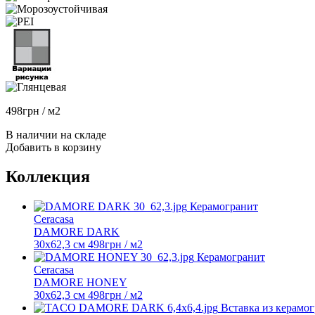
498
грн
/ м2
В наличии на складе
Добавить в корзину
Коллекция
Керамогранит
Ceracasa
DAMORE DARK
30x62,3 см
498
грн
/ м2
Керамогранит
Ceracasa
DAMORE HONEY
30x62,3 см
498
грн
/ м2
Вставка из керамо