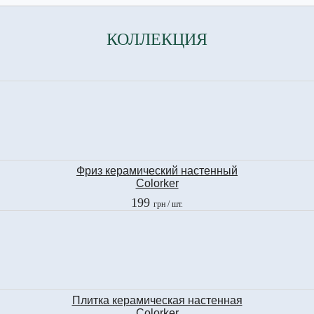
КОЛЛЕКЦИЯ
Фриз керамический настенный
Colorker
LIST. SET MILLENIUM
199
грн
/ шт.
MAGNUM
6,8x89,3 см
Плитка керамическая настенная
Colorker