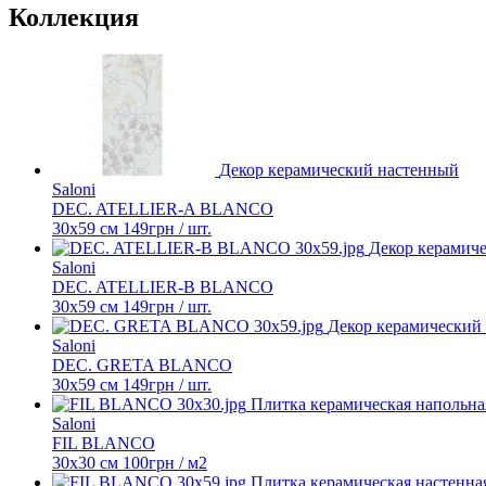
Коллекция
Декор керамический настенный
Saloni
DEC. ATELLIER-A BLANCO
30x59 см
149
грн
/ шт.
Декор керамич
Saloni
DEC. ATELLIER-B BLANCO
30x59 см
149
грн
/ шт.
Декор керамический
Saloni
DEC. GRETA BLANCO
30x59 см
149
грн
/ шт.
Плитка керамическая напольна
Saloni
FIL BLANCO
30x30 см
100
грн
/ м2
Плитка керамическая настенна