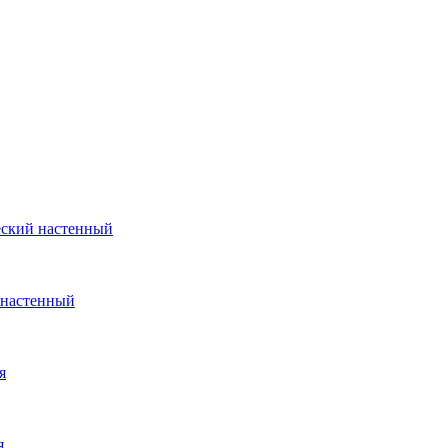
еский настенный
 настенный
я
я