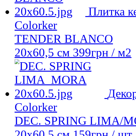
Плитка к
Colorker
TENDER BLANCO
20x60,5 см
399
грн
/ м2
Деко
Colorker
DEC. SPRING LIMA/
20x60,5 см
159
грн
/ шт.