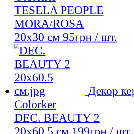
TESELA PEOPLE
MORA/ROSA
20x30 см
95
грн
/ шт.
Декор ке
Colorker
DEC. BEAUTY 2
20x60,5 см
199
грн
/ шт.