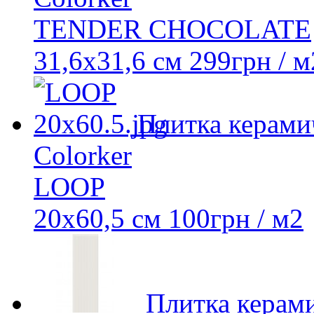
TENDER CHOCOLATE
31,6x31,6 см
299
грн
/ м
Плитка керами
Colorker
LOOP
20x60,5 см
100
грн
/ м2
Плитка керами