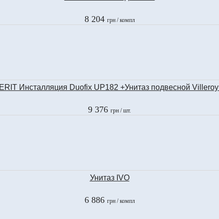
8 204
грн
/ компл
RIT Инсталляция Duofix UP182 +Унитаз подвесной Villeroy
9 376
грн
/ шт.
Унитаз IVO
6 886
грн
/ компл