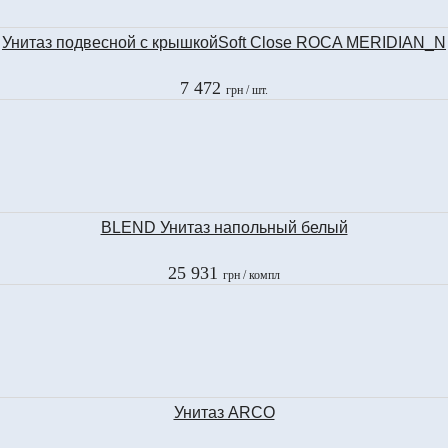
Унитаз подвесной с крышкойSoft Close ROCA MERIDIAN_N
7 472
грн
/ шт.
BLEND Унитаз напольный белый
25 931
грн
/ компл
Унитаз ARCO