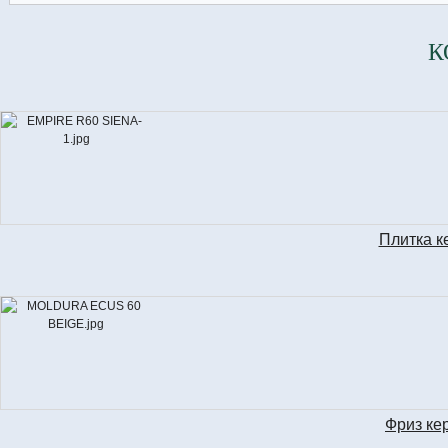
К
Плитка к
EM
Фриз ке