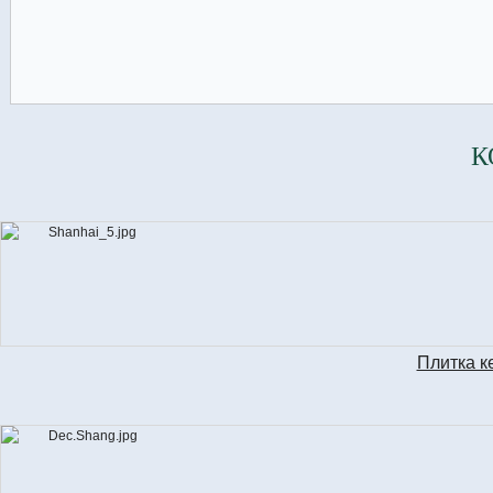
К
Плитка к
S