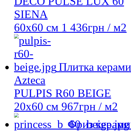
DECO PULSE LUX 60
SIENA
60x60 см
1 436
грн
/ м2
Плитка керами
Azteca
PULPIS R60 BEIGE
20х60 см
967
грн
/ м2
Фриз керами