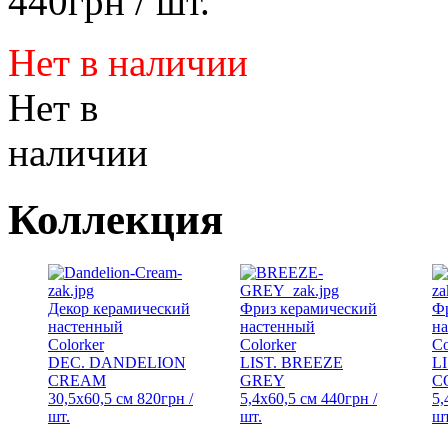
440
грн
/ шт.
Нет в наличии
Нет в
наличии
Коллекция
Декор керамический
Фриз керамический
Ф
настенный
настенный
н
Colorker
Colorker
Co
DEC. DANDELION
LIST. BREEZE
L
CREAM
GREY
C
30,5x60,5 см
820
грн
/
5,4x60,5 см
440
грн
/
5,
шт.
шт.
шт