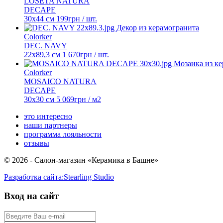
LOSETA NATURA
DECAPE
30x44 см
199
грн
/ шт.
Декор из керамогранита
Colorker
DEC. NAVY
22x89,3 см
1 670
грн
/ шт.
Мозаика из к
Colorker
MOSAICO NATURA
DECAPE
30x30 см
5 069
грн
/ м2
это интересно
наши партнеры
программа лояльности
отзывы
© 2026 - Салон-магазин «Керамика в Башне»
Разработка сайта:
Stearling Studio
Вход на сайт