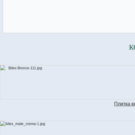
К
Плитка к
BIT