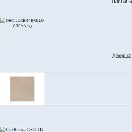
Плитка к
Декор к
DEC
BI