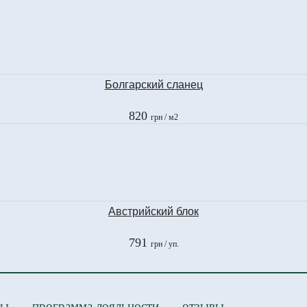
Болгарский сланец
820
грн
/ м2
Австрийский блок
791
грн
/ уп.
ры
программа лояльности
отзывы