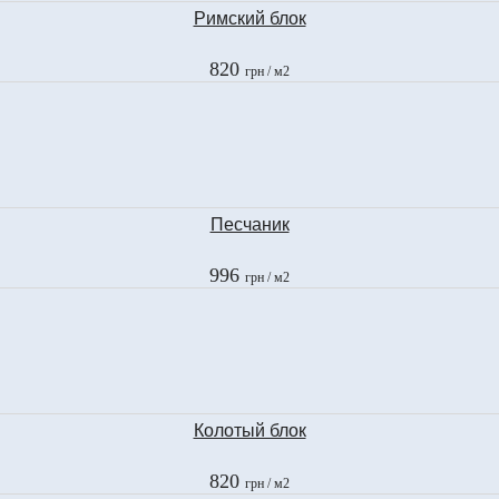
Римский блок
820
грн
/ м2
Песчаник
996
грн
/ м2
Колотый блок
820
грн
/ м2