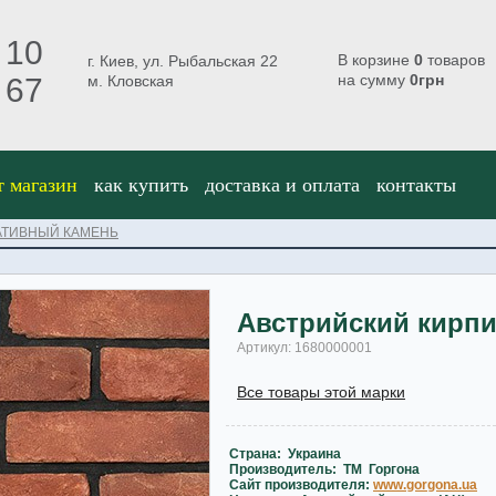
 10
В корзине
0
товаров
г. Киев, ул. Рыбальская 22
на сумму
0
грн
 67
м. Кловская
т магазин
как купить
доставка и оплата
контакты
АТИВНЫЙ КАМЕНЬ
Австрийский кирп
Артикул: 1680000001
Все товары этой марки
Страна: Украина
Производитель: ТМ Горгона
Сайт производителя:
www.gorgona.ua