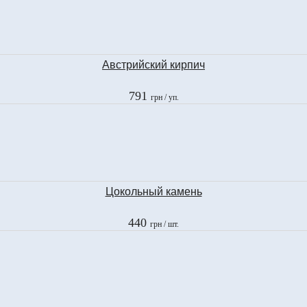
Австрийский кирпич
791
грн
/ уп.
Цокольный камень
440
грн
/ шт.