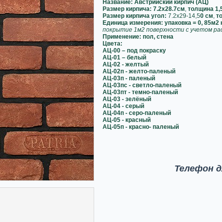
Название: Австрийский кирпич (АЦ)
Размер кирпича: 7.2х28.7см
,
толщина 1,
Размер кирпича угол:
7.2х29-14,5
0 см
,
т
Единица измерения: упаковка = 0, 85м2
покрытие 1м2 поверхности с учетом рас
Применение: пол, стена
Цвета:
АЦ-00 – под покраску
АЦ-01 – белый
АЦ-02 - желтый
АЦ-02п - желто-паленый
АЦ-03п - паленый
АЦ-03пс - светло-паленый
АЦ-03пт - темно-паленый
АЦ-03 - зелёный
АЦ-04 - серый
АЦ-04п - серо-паленый
АЦ-05 - красный
АЦ-05п - красно- паленый
Телефон д