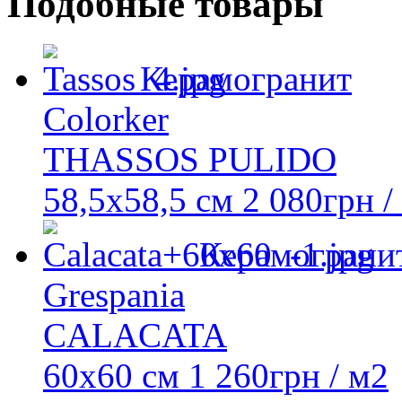
Подобные товары
Керамогранит
Colorker
THASSOS PULIDO
58,5x58,5 см
2 080
грн
/
Керамограни
Grespania
CALACATA
60x60 см
1 260
грн
/ м2