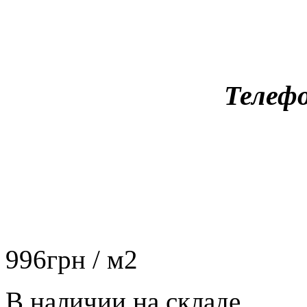
Телефо
996
грн
/ м2
В наличии на складе