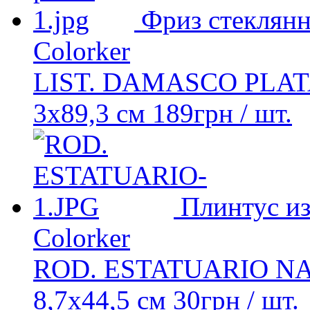
Фриз стеклян
Colorker
LIST. DAMASCO PLA
3x89,3 см
189
грн
/ шт.
Плинтус из
Colorker
ROD. ESTATUARIO NA
8,7x44,5 см
30
грн
/ шт.