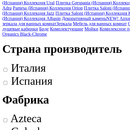
(Испания) Коллекция Ural
Плитка Grespania (Испания) Коллекц
Adra
Pamesa (Испания) Коллекция Orion
Плитка Saloni (Испани
(Испания) Коллекция Jazz
Плитка Saloni (Испания) Коллекция K
(Испания) Коллекция Albasin
Декоративный камень
NEW! Архи
зеркала для ванных комнат
Зеркала
Мебель для ванных комнат
душевые кабинки
Биде
Комплектующие
Мойки
Комплексное 
Organics Black-Chrome
Страна производитель
Италия
Испания
Фабрика
Azteca