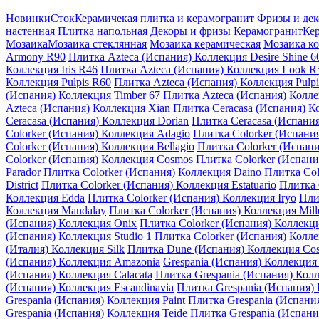
Новинки
Сток
Керамичекая плитка и керамогранит
Фризы и де
настенная
Плитка напольная
Декоры и фризы
Керамогранит
Кер
Мозаика
Мозаика стеклянная
Мозаика керамическая
Мозаика к
Armony R90
Плитка Azteca (Испания) Коллекция Desire Shine 6
Коллекция Iris R46
Плитка Azteca (Испания) Коллекция Look R
Коллекция Pulpis R60
Плитка Azteca (Испания) Коллекция Pulp
(Испания) Коллекция Timber 67
Плитка Azteca (Испания) Колле
Azteca (Испания) Коллекция Xian
Плитка Ceracasa (Испания) Ко
Ceracasa (Испания) Коллекция Dorian
Плитка Ceracasa (Испания
Colorker (Испания) Коллекция Adagio
Плитка Colorker (Испани
Colorker (Испания) Коллекция Bellagio
Плитка Colorker (Испан
Colorker (Испания) Коллекция Cosmos
Плитка Colorker (Испани
Parador
Плитка Colorker (Испания) Коллекция Daino
Плитка Col
District
Плитка Colorker (Испания) Коллекция Estatuario
Плитка 
Коллекция Edda
Плитка Colorker (Испания) Коллекция Iryo
Пли
Коллекция Mandalay
Плитка Colorker (Испания) Коллекция Mil
(Испания) Коллекция Onix
Плитка Colorker (Испания) Коллекци
(Испания) Коллекция Studio 1
Плитка Colorker (Испания) Колле
(Италия) Коллекция Silk
Плитка Dune (Испания) Коллекция Cos
(Испания) Коллекция Amazonia
Grespania (Испания) Коллекция
(Испания) Коллекция Calacata
Плитка Grespania (Испания) Кол
(Испания) Коллекция Escandinavia
Плитка Grespania (Испания) 
Grespania (Испания) Коллекция Paint
Плитка Grespania (Испани
Grespania (Испания) Коллекция Teide
Плитка Grespania (Испан