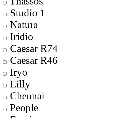
Thassos
Studio 1
Natura
Iridio
Сaesar R74
Сaesar R46
Iryo
Lilly
Chennai
People